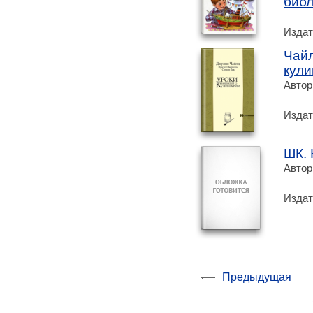
библ
Издат
Чайл
кули
Автор
Издат
ШК. 
Автор
Издат
Предыдущая